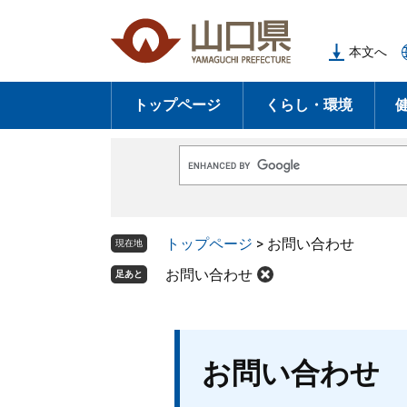
ペ
メ
ー
ニ
本文へ
ジ
ュ
の
ー
トップページ
くらし・環境
先
を
頭
飛
で
ば
G
す
し
o
o
。
て
g
l
本
トップページ
>
お問い合わせ
e
現在地
文
カ
ス
お問い合わせ
足あと
へ
タ
ム
検
索
本
お問い合わせ
文