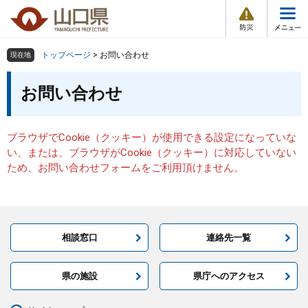
防
ペ
メ
災
ー
ニ
・
メ
災
ジ
ュ
害
ニ
の
ー
組織で探す
情
トップページ
>
お問い合わせ
現在地
ュ
報
先
を
ー
本
頭
飛
お問い合わせ
Other Languages
お気に入り
ページ番号検索
文
で
ば
す
し
検索の仕方
組織で探す
サイトマップで探す
。
て
ブラウザでCookie（クッキー）が使用できる設定になっていな
本
トップページ
い、または、ブラウザがCookie（クッキー）に対応していない
文
ため、お問い合わせフォームをご利用頂けません。
へ
くらし・環境
健康・福祉
相談窓口
連絡先一覧
教育・文化・スポーツ
県の施設
県庁へのアクセス
しごと・産業・観光