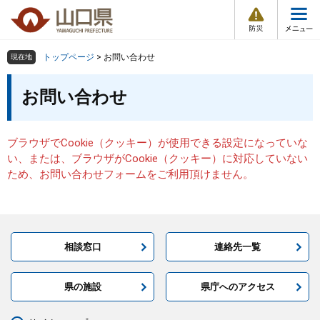
防
ペ
メ
災
ー
ニ
・
メ
災
ジ
ュ
害
ニ
の
ー
組織で探す
情
トップページ
>
お問い合わせ
現在地
ュ
報
先
を
ー
本
頭
飛
お問い合わせ
Other Languages
お気に入り
ページ番号検索
文
で
ば
す
し
検索の仕方
組織で探す
サイトマップで探す
。
て
ブラウザでCookie（クッキー）が使用できる設定になっていな
本
トップページ
い、または、ブラウザがCookie（クッキー）に対応していない
文
ため、お問い合わせフォームをご利用頂けません。
へ
くらし・環境
健康・福祉
相談窓口
連絡先一覧
教育・文化・スポーツ
県の施設
県庁へのアクセス
しごと・産業・観光