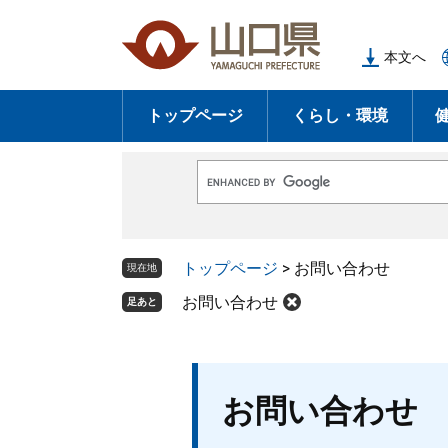
ペ
メ
ー
ニ
本文へ
ジ
ュ
の
ー
トップページ
くらし・環境
先
を
頭
飛
で
ば
G
す
し
o
o
。
て
g
l
本
トップページ
>
お問い合わせ
e
現在地
文
カ
ス
お問い合わせ
足あと
へ
タ
ム
検
索
本
お問い合わせ
文