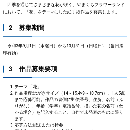
四季を通じてさまざまな花が咲く、やまぐちフラワーランド
まちづくり
において、「花」をテ―マにした絵手紙作品を募集します。
県政情報
2 募集期間
令和3年9月1日（水曜日）から10月31日（日曜日）（当日消
印有効）
3 作品募集要項
テーマ:「花」
作品規程:はがきサイズ（14～15.4×9～10.7cm）。1人5点
まで応募可能。作品の裏側に郵便番号、住所、名前（ふ
りがな）、年齢（学年）電話番号、描いた花の名前（わ
かる場合）を記入すること。自作で未発表のものに限り
ます。
応募方法:郵送または持参