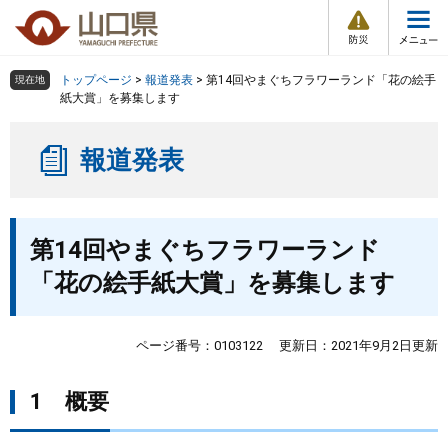
防
ペ
メ
災
ー
ニ
・
メ
災
ジ
ュ
害
ニ
の
ー
組織で探す
情
トップページ
>
報道発表
>
第14回やまぐちフラワーランド「花の絵手
現在地
ュ
報
先
を
紙大賞」を募集します
ー
頭
飛
Other Languages
お気に入り
ページ番号検索
で
ば
報道発表
す
し
検索の仕方
組織で探す
サイトマップで探す
。
て
本
トップページ
本
文
第14回やまぐちフラワーランド
文
へ
くらし・環境
「花の絵手紙大賞」を募集します
健康・福祉
ページ番号：0103122
更新日：2021年9月2日更新
教育・文化・スポーツ
1 概要
しごと・産業・観光