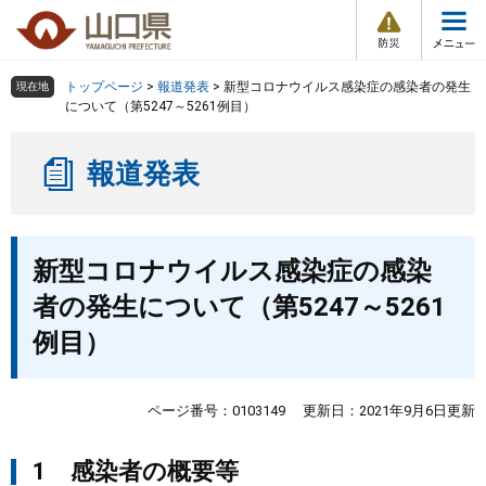
防
ペ
メ
災
ー
ニ
・
メ
災
ジ
ュ
害
ニ
の
ー
組織で探す
情
トップページ
>
報道発表
>
新型コロナウイルス感染症の感染者の発生
現在地
ュ
報
先
を
について（第5247～5261例目）
ー
頭
飛
Other Languages
お気に入り
ページ番号検索
で
ば
報道発表
す
し
検索の仕方
組織で探す
サイトマップで探す
。
て
本
トップページ
本
文
新型コロナウイルス感染症の感染
文
へ
くらし・環境
者の発生について（第5247～5261
例目）
健康・福祉
教育・文化・スポーツ
ページ番号：0103149
更新日：2021年9月6日更新
1 感染者の概要等
しごと・産業・観光