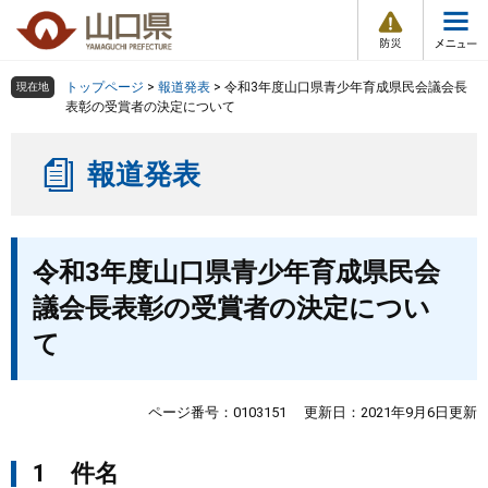
防
ペ
メ
災
ー
ニ
・
メ
災
ジ
ュ
害
ニ
の
ー
組織で探す
情
トップページ
>
報道発表
>
令和3年度山口県青少年育成県民会議会長
現在地
ュ
報
先
を
表彰の受賞者の決定について
ー
頭
飛
Other Languages
お気に入り
ページ番号検索
で
ば
報道発表
す
し
検索の仕方
組織で探す
サイトマップで探す
。
て
本
トップページ
本
文
令和3年度山口県青少年育成県民会
文
へ
くらし・環境
議会長表彰の受賞者の決定につい
て
健康・福祉
教育・文化・スポーツ
ページ番号：0103151
更新日：2021年9月6日更新
1 件名
しごと・産業・観光