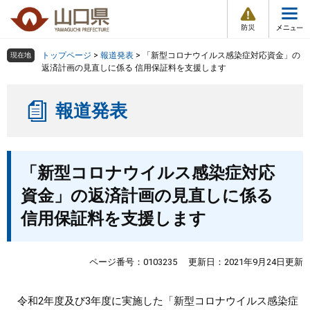
防
ペ
メ
災
ー
ニ
・
メ
災
ジ
ュ
害
ニ
の
ー
組織で探す
情
トップページ
>
報道発表
>
「新型コロナウイルス感染症対応資金」の
現在地
ュ
報
先
を
返済計画の見直しに係る 信用保証料を支援します
ー
頭
飛
Other Languages
お気に入り
ページ番号検索
で
ば
報道発表
す
し
検索の仕方
組織で探す
サイトマップで探す
。
て
本
トップページ
本
文
「新型コロナウイルス感染症対応
文
へ
くらし・環境
資金」の返済計画の見直しに係る
信用保証料を支援します
健康・福祉
教育・文化・スポーツ
ページ番号：0103235
更新日：2021年9月24日更新
しごと・産業・観光
令和2年度及び3年度に実施した「新型コロナウイルス感染症