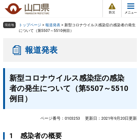
防
ペ
メ
災
ー
ニ
・
メ
災
ジ
ュ
害
ニ
の
ー
組織で探す
情
トップページ
>
報道発表
>
新型コロナウイルス感染症の感染者の発生
現在地
ュ
報
先
を
について（第5507～5510例目）
ー
頭
飛
Other Languages
お気に入り
ページ番号検索
で
ば
報道発表
す
し
検索の仕方
組織で探す
サイトマップで探す
。
て
本
トップページ
本
文
新型コロナウイルス感染症の感染
文
へ
くらし・環境
者の発生について（第5507～5510
例目）
健康・福祉
教育・文化・スポーツ
ページ番号：0103253
更新日：2021年9月20日更新
1 感染者の概要
しごと・産業・観光