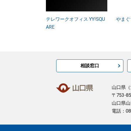
テレワークオフィス YY!SQU
やまぐち
ARE
相談窓口
山口県
（
〒753-8
山口県山
電話：08