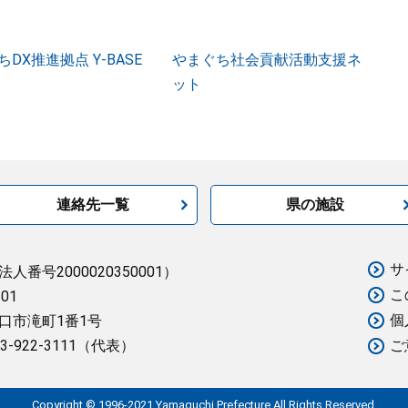
DX推進拠点 Y-BASE
やまぐち社会貢献活動支援ネ
ット
連絡先一覧
県の施設
サ
法人番号2000020350001）
こ
501
個
口市滝町1番1号
3-922-3111（代表）
ご
Copyright © 1996-2021 Yamaguchi Prefecture.All Rights Reserved.