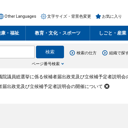
Other Languages
文字サイズ・背景色変更
お気に入り
健康・福祉
教育・文化・スポーツ
しごと・産業
検索の仕方
組織で探
ページ番号検索
衆議院議員総選挙に係る候補者届出政党及び立候補予定者説明会
補者届出政党及び立候補予定者説明会の開催について