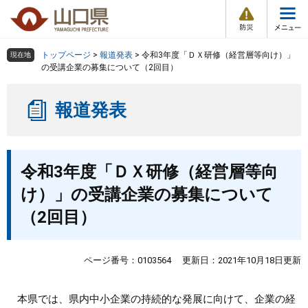
防
ペ
メ
災
ー
ニ
・
メ
災
ジ
ュ
害
ニ
の
ー
組織で探す
情
トップページ
>
報道発表
>
令和3年度「ＤＸ研修（経営層等向け）」
現在地
ュ
報
先
を
の受講企業の募集について（2回目）
ー
頭
飛
Other Languages
お気に入り
ページ番号検索
で
ば
報道発表
す
し
検索の仕方
組織で探す
サイトマップで探す
。
て
本
トップページ
本
文
令和3年度「ＤＸ研修（経営層等向
文
へ
くらし・環境
け）」の受講企業の募集について
（2回目）
健康・福祉
教育・文化・スポーツ
ページ番号：0103564
更新日：2021年10月18日更新
しごと・産業・観光
本県では、県内中小企業の持続的な発展に向けて、企業の経