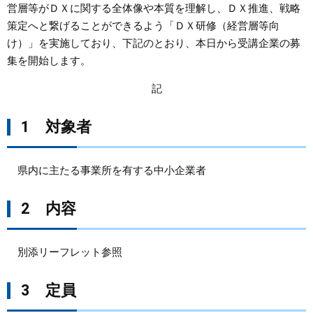
営層等がＤＸに関する全体像や本質を理解し、ＤＸ推進、戦略
策定へと繋げることができるよう「ＤＸ研修（経営層等向
まちづくり
け）」を実施しており、下記のとおり、本日から受講企業の募
集を開始します。
県政情報
記
1 対象者
県内に主たる事業所を有する中小企業者
2 内容
別添リーフレット参照
3 定員