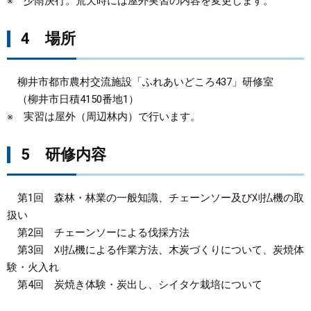
※ 少雨決行。荒天時には屋外実習の内容を変更します。
4 場所
柳井市都市農村交流施設「ふれあいどころ437」研修室
（柳井市日積4150番地1）
※ 実習は屋外（周辺林内）で行います。
5 研修内容
第1回 森林・林業の一般知識、チェーンソー及び刈払機の取
扱い
第2回 チェーンソーによる伐採方法
第3回 刈払機による作業方法、木炭づくりについて、炭焼体
験・火入れ
第4回 炭焼き体験・炭出し、シイタケ栽培について