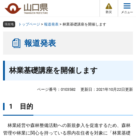
防
ペ
メ
災
ー
ニ
・
メ
災
ジ
ュ
害
ニ
の
ー
組織で探す
情
トップページ
>
報道発表
>
林業基礎講座を開催します
現在地
ュ
報
先
を
ー
頭
飛
Other Languages
お気に入り
ページ番号検索
報道発表
で
ば
す
し
検索の仕方
組織で探す
サイトマップで探す
。
て
本
本
トップページ
林業基礎講座を開催します
文
文
へ
くらし・環境
ページ番号：0103582
更新日：2021年10月22日更新
健康・福祉
1 目的
教育・文化・スポーツ
林業経営や森林整備活動への新規参入を促進するため、森林
しごと・産業・観光
管理や林業に関心を持っている県内在住者を対象に「林業基礎