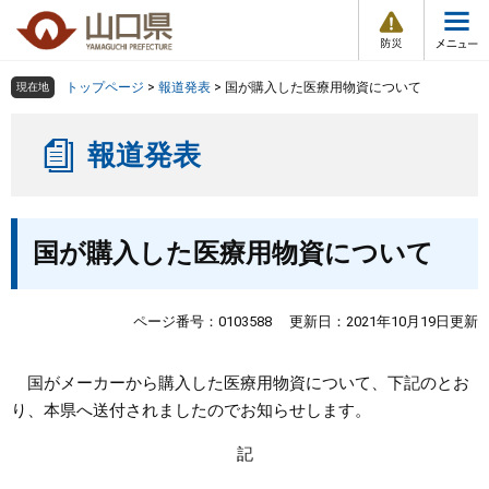
防
ペ
メ
災
ー
ニ
・
メ
災
ジ
ュ
害
ニ
の
ー
組織で探す
情
トップページ
>
報道発表
>
国が購入した医療用物資について
現在地
ュ
報
先
を
ー
頭
飛
Other Languages
お気に入り
ページ番号検索
報道発表
で
ば
す
し
検索の仕方
組織で探す
サイトマップで探す
。
て
本
本
トップページ
国が購入した医療用物資について
文
文
へ
くらし・環境
ページ番号：0103588
更新日：2021年10月19日更新
健康・福祉
国がメーカーから購入した医療用物資について、下記のとお
り、本県へ送付されましたのでお知らせします。
教育・文化・スポーツ
記
しごと・産業・観光