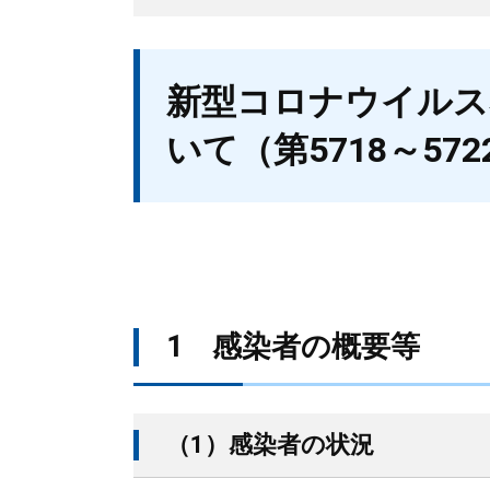
本
新型コロナウイルス
文
いて（第5718～57
1 感染者の概要等
（1）感染者の状況