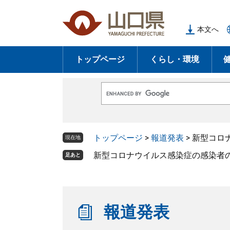
ペ
メ
ー
ニ
本文へ
ジ
ュ
の
ー
トップページ
くらし・環境
先
を
頭
飛
で
ば
G
す
し
o
o
。
て
g
l
本
トップページ
>
報道発表
>
新型コロナ
e
現在地
文
カ
ス
新型コロナウイルス感染症の感染者の発
足あと
へ
タ
ム
検
索
報道発表