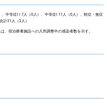
中等症I I 7人（0人）、中等症I 11人（0人）、軽症・無症
合計31人（3人）
又は、宿泊療養施設への入所調整中の感染者数を示す。