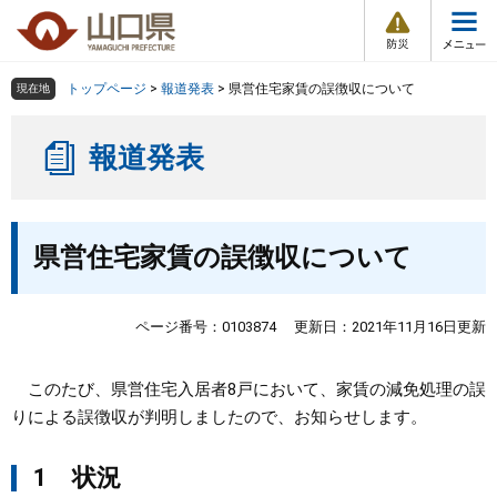
防
ペ
メ
災
ー
ニ
・
メ
災
ジ
ュ
害
ニ
の
ー
組織で探す
情
トップページ
>
報道発表
>
県営住宅家賃の誤徴収について
現在地
ュ
報
先
を
ー
頭
飛
Other Languages
お気に入り
ページ番号検索
報道発表
で
ば
す
し
検索の仕方
組織で探す
サイトマップで探す
。
て
本
本
トップページ
県営住宅家賃の誤徴収について
文
文
へ
くらし・環境
ページ番号：0103874
更新日：2021年11月16日更新
健康・福祉
このたび、県営住宅入居者8戸において、家賃の減免処理の誤
りによる誤徴収が判明しましたので、お知らせします。
教育・文化・スポーツ
1 状況
しごと・産業・観光