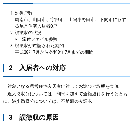
まちづくり
対象戸数
周南市、山口市、宇部市、山陽小野田市、下関市に存す
る県営住宅入居者8戸
県政情報
誤徴収の状況
※ 添付ファイル参照
誤徴収が確認された期間
平成28年7月から令和3年7月までの期間
2 入居者への対応
対象となる県営住宅入居者に対してお詫びと説明を実施
過大徴収分については、利息を加えて全額還付を行うととも
に、過少徴収分については、不足額のみ請求
3 誤徴収の原因