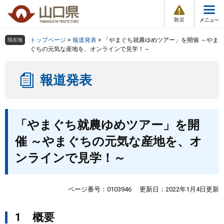
防
ペ
メ
災
ー
ニ
・
メ
災
ジ
ュ
害
ニ
の
ー
組織で探す
情
トップページ
>
報道発表
>
「やまぐち就農ゆめツアー」を開催 ～やま
現在地
ュ
報
先
を
ぐちの元気な産地を、オンラインで見学！～
ー
頭
飛
Other Languages
お気に入り
ページ番号検索
で
ば
報道発表
す
し
検索の仕方
組織で探す
サイトマップで探す
。
て
本
トップページ
本
文
「やまぐち就農ゆめツアー」を開
文
へ
くらし・環境
催 ～やまぐちの元気な産地を、オ
ンラインで見学！～
健康・福祉
教育・文化・スポーツ
ページ番号：0103946
更新日：2022年1月4日更新
1 概要
しごと・産業・観光