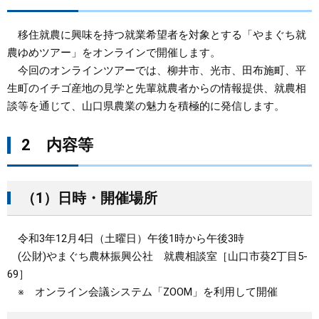
まちづくり
移住就農に興味を持つ就業希望者を対象とする「やまぐち就
農ゆめツアー」をオンラインで開催します。
県政情報
今回のオンラインツアーでは、柳井市、光市、田布施町、平
生町のイチゴ産地の見学と先輩就農者からの情報提供、就農相
談等を通じて、山口県農業の魅力を積極的に発信します。
2 内容等
（1）日時・開催場所
令和3年12月4日（土曜日）午後1時から午後3時
(公財)やまぐち農林振興公社 就農相談室［山口市葵2丁目5-
69］
※ オンライン会議システム「ZOOM」を利用して開催