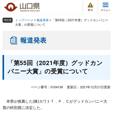
防
ペ
メ
災
ー
ニ
・
メ
災
ジ
ュ
害
ニ
の
ー
組織で探す
情
トップページ
>
報道発表
>
「第55回（2021年度）グッドカンパニー
現在地
ュ
報
先
を
大賞」の受賞について
ー
頭
飛
Other Languages
お気に入り
ページ番号検索
で
ば
報道発表
す
し
検索の仕方
組織で探す
サイトマップで探す
。
て
本
トップページ
本
文
「第55回（2021年度）グッドカン
文
へ
くらし・環境
パニー大賞」の受賞について
健康・福祉
ページ番号：0104138
更新日：2021年12月21日更新
教育・文化・スポーツ
本県が推薦した(株)カワトＴ．Ｐ．Ｃがグッドカンパニー大
賞の特別賞に決定した。
しごと・産業・観光