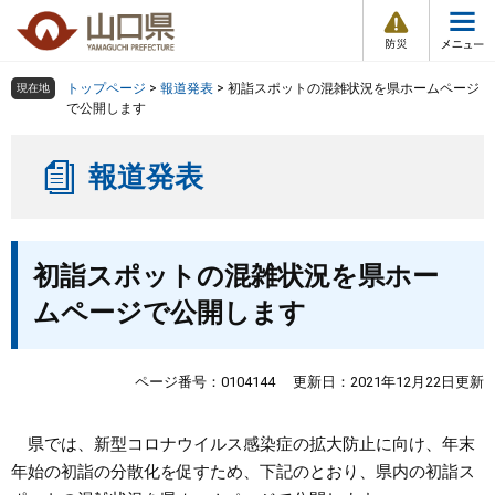
防
ペ
メ
災
ー
ニ
・
メ
災
ジ
ュ
害
ニ
の
ー
組織で探す
情
トップページ
>
報道発表
>
初詣スポットの混雑状況を県ホームページ
現在地
ュ
報
先
を
で公開します
ー
頭
飛
Other Languages
お気に入り
ページ番号検索
で
ば
報道発表
す
し
検索の仕方
組織で探す
サイトマップで探す
。
て
本
トップページ
本
文
初詣スポットの混雑状況を県ホー
文
へ
くらし・環境
ムページで公開します
健康・福祉
ページ番号：0104144
更新日：2021年12月22日更新
教育・文化・スポーツ
県では、新型コロナウイルス感染症の拡大防止に向け、年末
年始の初詣の分散化を促すため、下記のとおり、県内の初詣ス
しごと・産業・観光