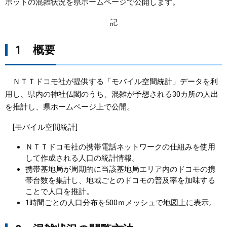
ポットの混雑状況を県ホームページで公開します。
まちづくり
記
県政情報
1 概要
ＮＴＴドコモ社が提供する「モバイル空間統計」データを利
用し、県内の神社仏閣のうち、混雑が予想される30カ所の人出
を推計し、県ホームページ上で公開。
[モバイル空間統計]
ＮＴＴドコモ社の携帯電話ネットワークの仕組みを使用
して作成される人口の統計情報。
携帯基地局が周期的に当該基地局エリア内のドコモの携
帯台数を集計し、地域ごとのドコモの普及率を加味する
ことで人口を推計。
1時間ごとの人口分布を500ｍメッシュで地図上に表示。