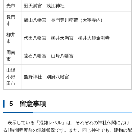
光市
冠天満宮 浅江神社
長門
飯山八幡宮 長門豊川稲荷（大寧寺内)
市
柳井
代田八幡宮 柳井天満宮 柳井大師金剛寺
市
周南
遠石八幡宮 山﨑八幡宮
市
山陽
小野
熊野神社 別府八幡宮
田市
5 留意事項
表示している「混雑レベル」は、それぞれの神社仏閣におけ
る1時間程度前の混雑状況です。また、同じ神社でも、建物の配