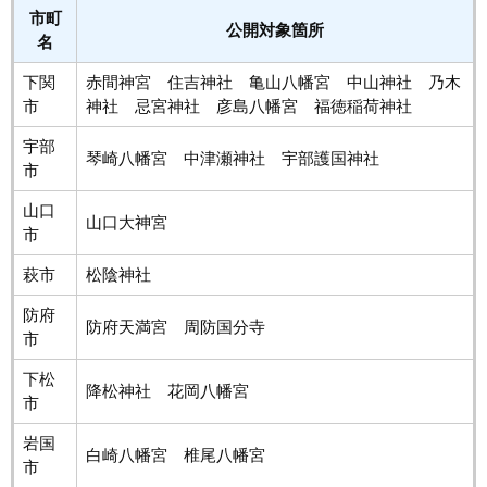
市町
公開対象箇所
名
下関
赤間神宮 住吉神社 亀山八幡宮 中山神社 乃木
市
神社 忌宮神社 彦島八幡宮 福徳稲荷神社
宇部
琴崎八幡宮 中津瀬神社 宇部護国神社
市
山口
山口大神宮
市
萩市
松陰神社
防府
防府天満宮 周防国分寺
市
下松
降松神社 花岡八幡宮
市
岩国
白崎八幡宮 椎尾八幡宮
市