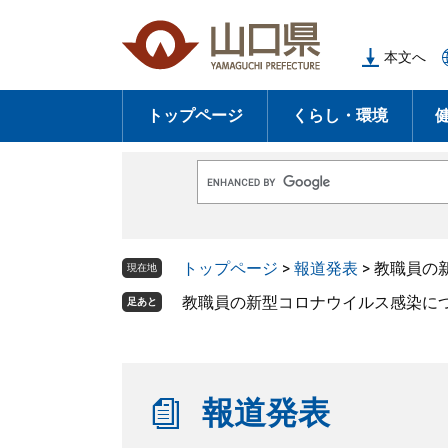
ペ
メ
ー
ニ
本文へ
ジ
ュ
の
ー
トップページ
くらし・環境
先
を
頭
飛
で
ば
G
す
し
o
o
。
て
g
l
本
トップページ
>
報道発表
>
教職員の
e
現在地
文
カ
ス
教職員の新型コロナウイルス感染に
足あと
へ
タ
ム
検
索
報道発表