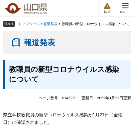
防
ペ
メ
災
ー
ニ
・
メ
災
ジ
ュ
害
ニ
の
ー
組織で探す
情
トップページ
>
報道発表
>
教職員の新型コロナウイルス感染について
現在地
ュ
報
先
を
ー
頭
飛
Other Languages
お気に入り
ページ番号検索
報道発表
で
ば
す
し
検索の仕方
組織で探す
サイトマップで探す
。
て
本
本
トップページ
教職員の新型コロナウイルス感染
文
文
へ
について
くらし・環境
健康・福祉
ページ番号：0142993
更新日：2022年1月22日更新
教育・文化・スポーツ
県立学校教職員の新型コロナウイルス感染が1月21日（金曜
日）に確認されました。
しごと・産業・観光