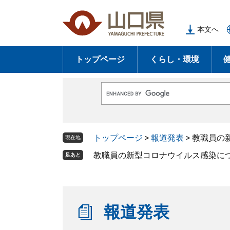
ペ
メ
ー
ニ
本文へ
ジ
ュ
の
ー
トップページ
くらし・環境
先
を
頭
飛
で
ば
G
す
し
o
o
。
て
g
l
本
トップページ
>
報道発表
>
教職員の
e
現在地
文
カ
ス
教職員の新型コロナウイルス感染に
足あと
へ
タ
ム
検
索
報道発表