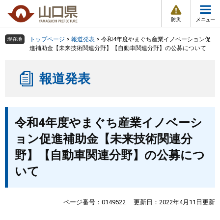
防
ペ
メ
災
ー
ニ
・
メ
災
ジ
ュ
害
ニ
の
ー
組織で探す
情
トップページ
>
報道発表
>
令和4年度やまぐち産業イノベーション促
現在地
ュ
報
先
を
進補助金【未来技術関連分野】【自動車関連分野】の公募について
ー
頭
飛
Other Languages
お気に入り
ページ番号検索
で
ば
報道発表
す
し
検索の仕方
組織で探す
サイトマップで探す
。
て
本
トップページ
本
文
令和4年度やまぐち産業イノベーシ
文
へ
くらし・環境
ョン促進補助金【未来技術関連分
野】【自動車関連分野】の公募につ
健康・福祉
いて
教育・文化・スポーツ
ページ番号：0149522
更新日：2022年4月11日更新
しごと・産業・観光