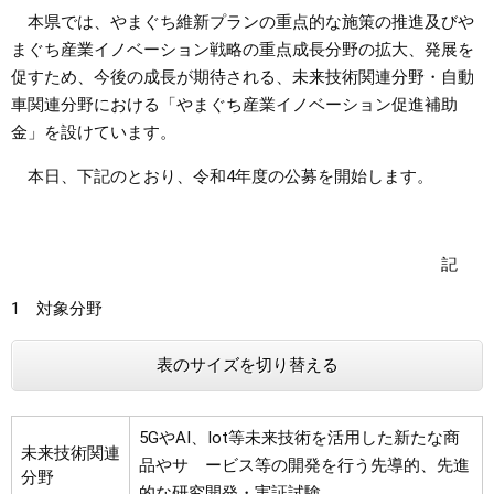
本県では、やまぐち維新プランの重点的な施策の推進及びや
まちづくり
まぐち産業イノベーション戦略の重点成長分野の拡大、発展を
促すため、今後の成長が期待される、未来技術関連分野・自動
県政情報
車関連分野における「やまぐち産業イノベーション促進補助
金」を設けています。
本日、下記のとおり、令和4年度の公募を開始します。
記
1 対象分野
表のサイズを切り替える
5GやAI、Iot等未来技術を活用した新たな商
未来技術関連
品やサ ービス等の開発を行う先導的、先進
分野
的な研究開発・実証試験