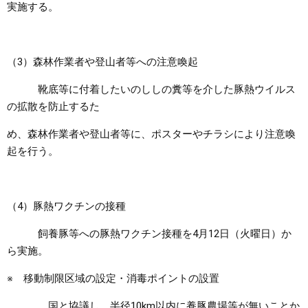
実施する。
（3）森林作業者や登山者等への注意喚起
靴底等に付着したいのししの糞等を介した豚熱ウイルス
の拡散を防止するた
め、森林作業者や登山者等に、ポスターやチラシにより注意喚
起を行う。
（4）豚熱ワクチンの接種
飼養豚等への豚熱ワクチン接種を4月12日（火曜日）か
ら実施。
※ 移動制限区域の設定・消毒ポイントの設置
国と協議し、半径10km以内に養豚農場等が無いことか