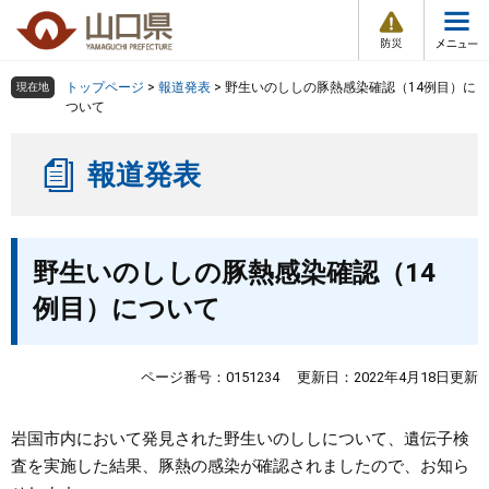
防
ペ
メ
災
ー
ニ
・
メ
災
ジ
ュ
害
ニ
の
ー
組織で探す
情
トップページ
>
報道発表
>
野生いのししの豚熱感染確認（14例目）に
現在地
ュ
報
先
を
ついて
ー
頭
飛
Other Languages
お気に入り
ページ番号検索
で
ば
報道発表
す
し
検索の仕方
組織で探す
サイトマップで探す
。
て
本
トップページ
本
文
野生いのししの豚熱感染確認（14
文
へ
くらし・環境
例目）について
健康・福祉
ページ番号：0151234
更新日：2022年4月18日更新
教育・文化・スポーツ
岩国市内において発見された野生いのししについて、遺伝子検
査を実施した結果、豚熱の感染が確認されましたので、お知ら
しごと・産業・観光