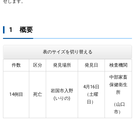
せします。
まちづくり
県政情報
1 概要
表のサイズを切り替える
件数
区分
発見場所
発見日
検査機関
中部家畜
保健衛生
4月16日
岩国市入野
所
14例目
死亡
（土曜
(いりの)
日）
（山口
市）