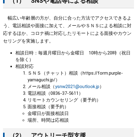
（1） SNSや電話等による相談
幅広い年齢層の方が、自分に合った方法でアクセスできるよ
う、電話相談や面接に加えて、メールやＳＮＳによる相談に対
応するほか、コロナ禍に対応したリモートによる面接やカウン
セリングを実施します。
相談日時：毎週月曜日から金曜日 10時から20時（祝日
を除く）
相談対応
ＳＮＳ（チャット
）
相談（
https://form.purple-
yamaguchi.jp/）
メール相談（
ysnw2021@outlook.jp
）
電話相談（0836-37-5611）
リモートカウンセリング（要予約）
面接相談（要予約）
金曜日が面接相談日
場所、時間は応相談
（2） アウトリーチ型支援