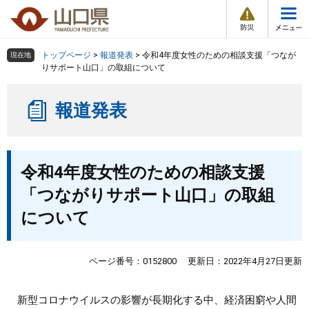
防
ペ
メ
災
ー
ニ
・
メ
災
ジ
ュ
害
ニ
の
ー
組織で探す
情
トップページ
>
報道発表
>
令和4年度女性のための相談支援「つなが
現在地
ュ
報
先
を
りサポート山口」の取組について
ー
頭
飛
Other Languages
お気に入り
ページ番号検索
で
ば
報道発表
す
し
検索の仕方
組織で探す
サイトマップで探す
。
て
本
トップページ
本
文
令和4年度女性のための相談支援
文
へ
くらし・環境
「つながりサポート山口」の取組
について
健康・福祉
教育・文化・スポーツ
ページ番号：0152800
更新日：2022年4月27日更新
しごと・産業・観光
新型コロナウイルスの影響が長期化する中、経済困窮や人間