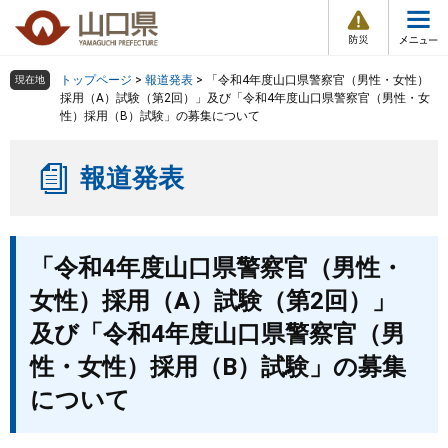
防
ペ
メ
災
ー
ニ
・
メ
災
ジ
ュ
害
ニ
の
ー
組織で探す
情
トップページ
>
報道発表
>
「令和4年度山口県警察官（男性・女性）
現在地
ュ
報
先
を
採用（A）試験（第2回）」及び「令和4年度山口県警察官（男性・女
ー
性）採用（B）試験」の募集について
頭
飛
Other Languages
お気に入り
ページ番号検索
で
ば
す
し
検索の仕方
組織で探す
サイトマップで探す
報道発表
。
て
本
トップページ
文
本
へ
「令和4年度山口県警察官（男性・
文
くらし・環境
女性）採用（A）試験（第2回）」
健康・福祉
及び「令和4年度山口県警察官（男
性・女性）採用（B）試験」の募集
教育・文化・スポーツ
について
しごと・産業・観光