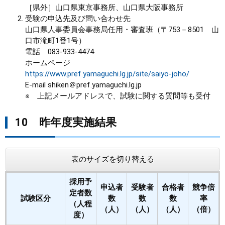
［県外］山口県東京事務所、山口県大阪事務所
受験の申込先及び問い合わせ先
山口県人事委員会事務局任用・審査班（〒753－8501 山
口市滝町1番1号）
電話 083-933-4474
ホームページ
https://www.pref.yamaguchi.lg.jp/site/saiyo-joho/
E-mail shiken＠pref.yamaguchi.lg.jp​
※ 上記メールアドレスで、試験に関する質問等も受付
10 昨年度実施結果
表のサイズを切り替える
採用予
申込者
受験者
合格者
競争倍
定者数
試験区分
数
数
数
率
（人程
（人）
（人）
（人）
（倍）
度）