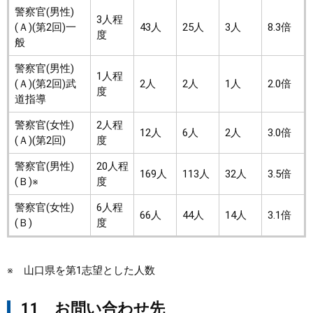
警察官(男性)
3人程
(Ａ)(第2回)一
43人
25人
3人
8.3倍
度
般
警察官(男性)
1人程
(Ａ)(第2回)武
2人
2人
1人
2.0倍​
度
道指導
警察官(女性)
2人程
12人
6人
2人
3.0倍
(Ａ)(第2回)
度
警察官(男性)
20人程
169人
113人
32人
3.5倍
(Ｂ)※
度
警察官(女性)
6人程
66人
44人
14人
3.1倍
(Ｂ)
度
※ 山口県を第1志望とした人数
11 お問い合わせ先