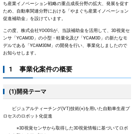
ち産業イノベーション戦略の重点成長分野の拡大、発展を促す
ため、自動車関連分野における「やまぐち産業イノベーション
まちづくり
促進補助金」を設けています。
県政情報
この度、株式会社YOODSが、当該補助金を活用して、3D視覚セ
ンサ「YCAM3D」の小型・軽量化及び「YCAM3D」の新たなモ
デルである「YCAM3DM」の開発を行い、事業化しましたので
お知らせします。
1 事業化案件の概要
(1)開発テーマ
ビジュアルティーチング(VT)技術(※)を用いた自動車生産プ
ロセスのロボット化促進
※3D視覚センサから取得した3D視覚情報に基づいてロボ