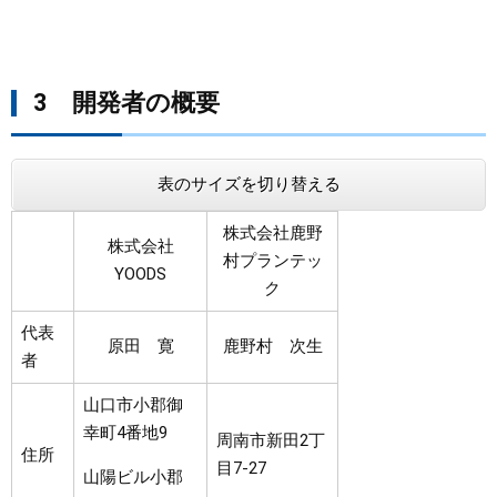
3 開発者の概要
表のサイズを切り替える
株式会社鹿野
株式会社
村プランテッ
YOODS
ク
代表
原田 寛
鹿野村 次生
者
山口市小郡御
幸町4番地9
周南市新田2丁
住所
目7-27
山陽ビル小郡