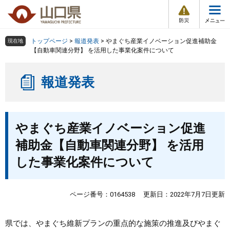
防
ペ
メ
災
ー
ニ
・
メ
災
ジ
ュ
害
ニ
の
ー
組織で探す
情
トップページ
>
報道発表
>
やまぐち産業イノベーション促進補助金
現在地
ュ
報
先
を
【自動車関連分野】 を活用した事業化案件について
ー
頭
飛
Other Languages
お気に入り
ページ番号検索
で
ば
報道発表
す
し
検索の仕方
組織で探す
サイトマップで探す
。
て
本
トップページ
本
文
やまぐち産業イノベーション促進
文
へ
くらし・環境
補助金【自動車関連分野】 を活用
した事業化案件について
健康・福祉
教育・文化・スポーツ
ページ番号：0164538
更新日：2022年7月7日更新
しごと・産業・観光
県では、やまぐち維新プランの重点的な施策の推進及びやまぐ