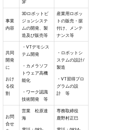
3F
3Dロボットビ
産業用ロボッ
事業
ジョンシステ
トの販売・据
内容
ムの開発、製
付け、メンテ
造及び販売等
ナンス等
・VTデモシス
共同
・ロボットシ
テム開発
開発
ステムの設計/
・カメラソフ
に
製造
トウェア高機
おけ
・VT習得プロ
能化
る役
グラムの設
・ワーク認識
割
計 等
技術開発 等
営業 松原達
専務取締役
お問
海
鹿野村正巳
合せ
電話：083-
電話：0834-