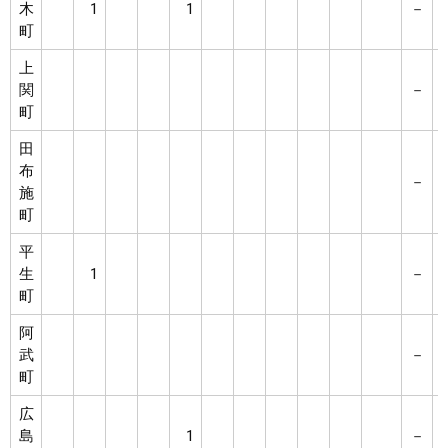
木
1
1
－
町
上
関
－
町
田
布
－
施
町
平
生
1
－
町
阿
武
－
町
広
島
1
－