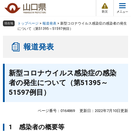
防
ペ
メ
災
ー
ニ
・
メ
災
ジ
ュ
害
ニ
の
ー
組織で探す
情
トップページ
>
報道発表
>
新型コロナウイルス感染症の感染者の発生
現在地
ュ
報
先
を
について（第51395～51597例目）
ー
頭
飛
Other Languages
お気に入り
ページ番号検索
で
ば
報道発表
す
し
検索の仕方
組織で探す
サイトマップで探す
。
て
本
トップページ
本
文
新型コロナウイルス感染症の感染
文
へ
くらし・環境
者の発生について（第51395～
51597例目）
健康・福祉
教育・文化・スポーツ
ページ番号：0164869
更新日：2022年7月10日更新
1 感染者の概要等
しごと・産業・観光