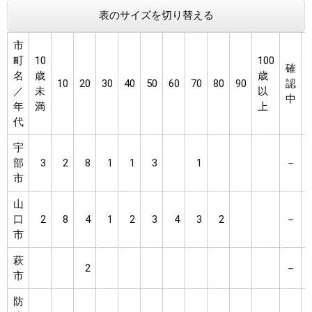
表のサイズを切り替える
市
町
10
100
確
名
歳
歳
10
20
30
40
50
60
70
80
90
認
／
未
以
中
年
満
上
代
宇
部
3
2
8
1
1
3
1
－
市
山
口
2
8
4
1
2
3
4
3
2
－
市
萩
2
－
市
防