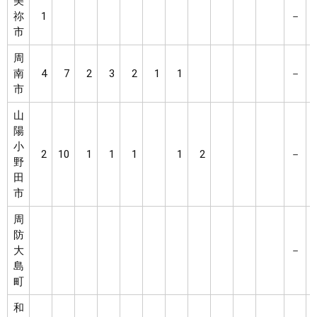
美
祢
1
－
市
周
南
4
7
2
3
2
1
1
－
市
山
陽
小
2
10
1
1
1
1
2
－
野
田
市
周
防
大
－
島
町
和