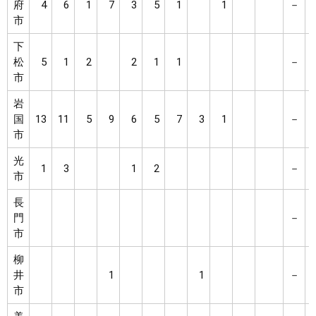
府
4
6
1
7
3
5
1
1
－
市
下
松
5
1
2
2
1
1
－
市
岩
国
13
11
5
9
6
5
7
3
1
－
市
光
1
3
1
2
－
市
長
門
－
市
柳
井
1
1
－
市