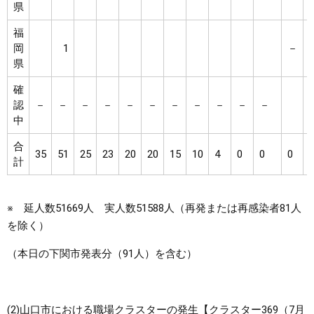
県
福
岡
1
－
県
確
認
－
－
－
－
－
－
－
－
－
－
－
中
合
35
51
25
23
20
20
15
10
4
0
0
0
計
※ 延人数51669人 実人数51588人（再発または再感染者81人
を除く）
（本日の下関市発表分（91人）を含む）
(2)山口市における職場クラスターの発生【クラスター369（7月