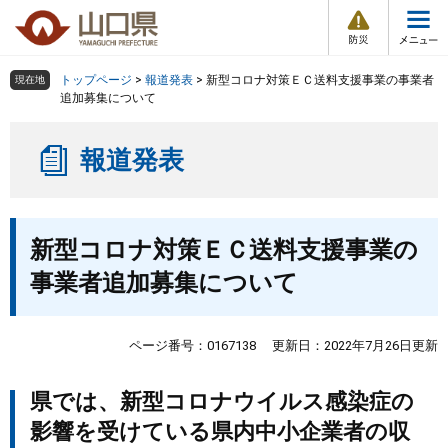
防
ペ
メ
災
ー
ニ
・
メ
災
ジ
ュ
害
ニ
の
ー
組織で探す
情
トップページ
>
報道発表
>
新型コロナ対策ＥＣ送料支援事業の事業者
現在地
ュ
報
先
を
追加募集について
ー
頭
飛
Other Languages
お気に入り
ページ番号検索
で
ば
報道発表
す
し
検索の仕方
組織で探す
サイトマップで探す
。
て
本
トップページ
本
文
新型コロナ対策ＥＣ送料支援事業の
文
へ
くらし・環境
事業者追加募集について
健康・福祉
ページ番号：0167138
更新日：2022年7月26日更新
教育・文化・スポーツ
県では、新型コロナウイルス感染症の
影響を受けている県内中小企業者の収
しごと・産業・観光