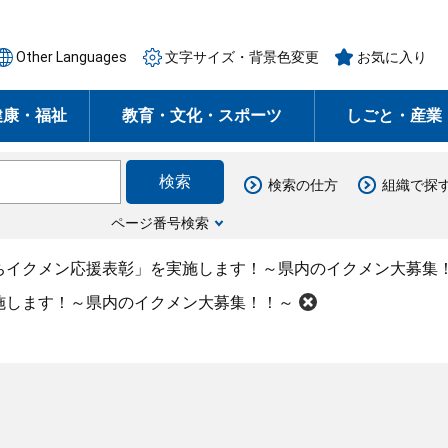
Other Languages
文字サイズ・背景色変更
お気に入り
健康・福祉
教育・文化・スポーツ
しごと・産業
検索の仕方
組織で探
ページ番号検索
ちイクメン応援表彰」を実施します！～県内のイクメン大募集
施します！～県内のイクメン大募集！！～