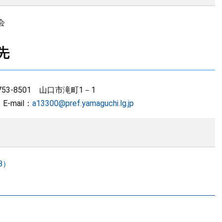
会
先
-8501 山口市滝町1－1
 E-mail：
a13300@pref.yamaguchi.lg.jp
B）