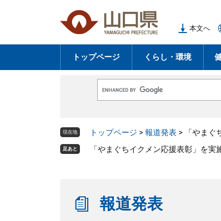
ペ
メ
ー
ニ
本文へ
ジ
ュ
の
ー
トップページ
くらし・環境
先
を
頭
飛
で
ば
G
す
し
o
o
。
て
g
l
本
トップページ
>
報道発表
>
「やまぐ
e
現在地
文
カ
ス
「やまぐちイクメン応援表彰」を実
足あと
へ
タ
ム
検
索
報道発表