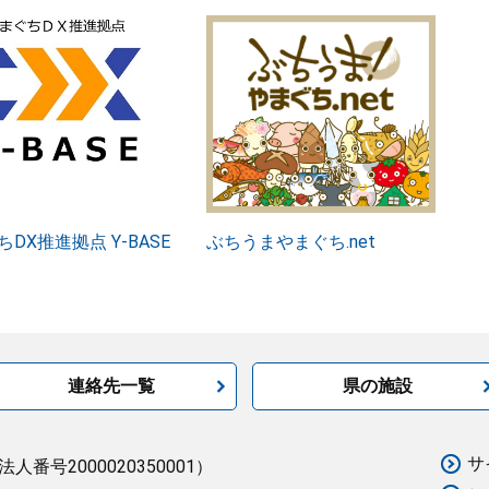
DX推進拠点 Y-BASE
ぶちうまやまぐち.net
連絡先一覧
県の施設
サ
法人番号2000020350001）