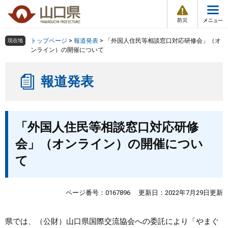
防
ペ
メ
災
ー
ニ
・
メ
災
ジ
ュ
害
ニ
の
ー
組織で探す
情
トップページ
>
報道発表
>
「外国人住民等相談窓口対応研修会」（オ
現在地
ュ
報
先
を
ンライン）の開催について
ー
頭
飛
Other Languages
お気に入り
ページ番号検索
で
ば
報道発表
す
し
検索の仕方
組織で探す
サイトマップで探す
。
て
本
トップページ
本
文
「外国人住民等相談窓口対応研修
文
へ
くらし・環境
会」（オンライン）の開催につい
て
健康・福祉
教育・文化・スポーツ
ページ番号：0167896
更新日：2022年7月29日更新
しごと・産業・観光
県では、（公財）山口県国際交流協会への委託により「やまぐ