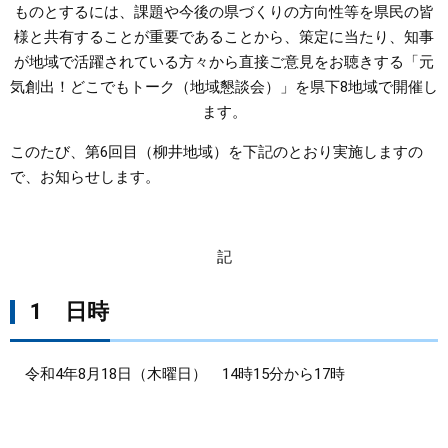
ものとするには、課題や今後の県づくりの方向性等を県民の皆
様と共有することが重要であることから、策定に当たり、知事
まちづくり
が地域で活躍されている方々から直接ご意見をお聴きする「元
気創出！どこでもトーク（地域懇談会）」を県下8地域で開催し
県政情報
ます。
このたび、第6回目（柳井地域）を下記のとおり実施しますの
で、お知らせします。
記
1 日時
令和4年8月18日（木曜日） 14時15分から17時