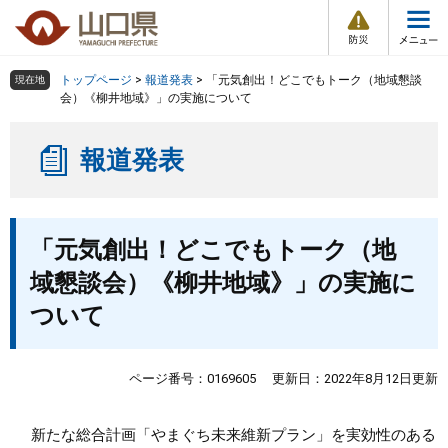
防
ペ
メ
災
ー
ニ
・
メ
災
ジ
ュ
害
ニ
の
ー
組織で探す
情
トップページ
>
報道発表
>
「元気創出！どこでもトーク（地域懇談
現在地
ュ
報
先
を
会）《柳井地域》」の実施について
ー
頭
飛
Other Languages
お気に入り
ページ番号検索
で
ば
報道発表
す
し
検索の仕方
組織で探す
サイトマップで探す
。
て
本
トップページ
本
文
「元気創出！どこでもトーク（地
文
へ
くらし・環境
域懇談会）《柳井地域》」の実施に
ついて
健康・福祉
教育・文化・スポーツ
ページ番号：0169605
更新日：2022年8月12日更新
しごと・産業・観光
新たな総合計画「やまぐち未来維新プラン」を実効性のある