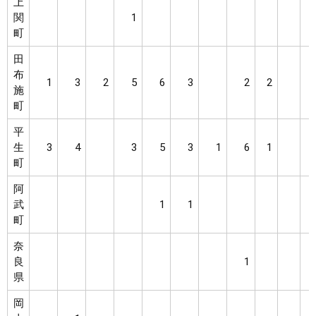
上
関
1
町
田
布
1
3
2
5
6
3
2
2
施
町
平
生
3
4
3
5
3
1
6
1
町
阿
武
1
1
町
奈
良
1
県
岡