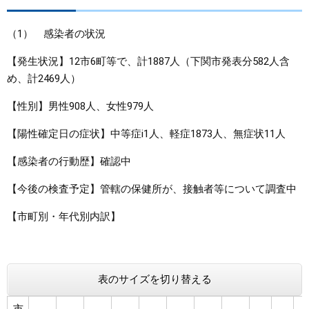
まちづくり
（1） 感染者の状況
【発生状況】12市6町等で、計1887人（下関市発表分582人含
県政情報
め、計2469人）
【性別】男性908人、女性979人
【陽性確定日の症状】中等症i1人、軽症1873人、無症状11人
【感染者の行動歴】確認中
【今後の検査予定】管轄の保健所が、接触者等について調査中
【市町別・年代別内訳】 ​​​
表のサイズを切り替える