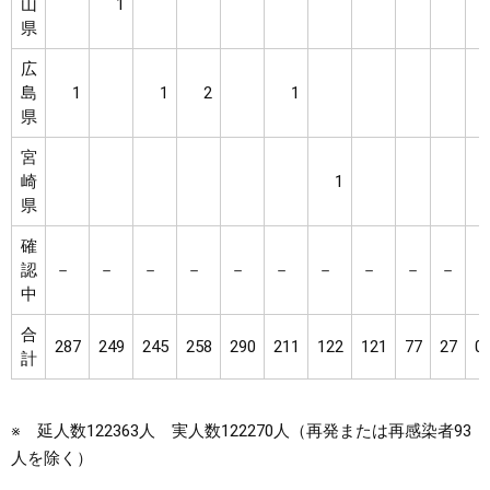
山
1
県
広
島
1
1
2
1
県
宮
崎
1
県
確
認
－
－
－
－
－
－
－
－
－
－
中
合
287
249
245
258
290
211
122
121
77
27
0
計
※ 延人数122363人 実人数122270人（再発または再感染者93
人を除く）