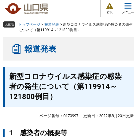
防
ペ
メ
災
ー
ニ
・
メ
災
ジ
ュ
害
ニ
の
ー
組織で探す
情
トップページ
>
報道発表
>
新型コロナウイルス感染症の感染者の発生
現在地
ュ
報
先
を
について（第119914～121800例目）
ー
頭
飛
Other Languages
お気に入り
ページ番号検索
で
ば
報道発表
す
し
検索の仕方
組織で探す
サイトマップで探す
。
て
本
トップページ
本
文
新型コロナウイルス感染症の感染
文
へ
くらし・環境
者の発生について（第119914～
121800例目）
健康・福祉
教育・文化・スポーツ
ページ番号：0170997
更新日：2022年8月23日更新
1 感染者の概要等
しごと・産業・観光