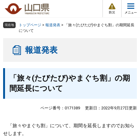
防
ペ
メ
災
ー
ニ
・
メ
災
ジ
ュ
害
ニ
の
ー
組織で探す
情
トップページ
>
報道発表
>
「旅々(たびたび)やまぐち割」の期間延長
現在地
ュ
報
先
を
について
ー
頭
飛
Other Languages
お気に入り
ページ番号検索
で
ば
報道発表
す
し
検索の仕方
組織で探す
サイトマップで探す
。
て
本
トップページ
本
文
「旅々(たびたび)やまぐち割」の期
文
へ
くらし・環境
間延長について
健康・福祉
ページ番号：0171389
更新日：2022年9月27日更新
教育・文化・スポーツ
「旅々やまぐち割」について、期間を延長しますのでお知ら
せします。
しごと・産業・観光