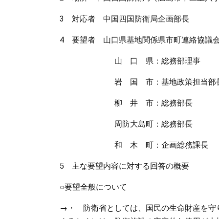
3 対応者 中国四国防衛局企画部長 
4 要望者 山口県基地関係県市町連絡協議
山 口 県：総務部理事 近藤 
岩 国 市：基地政策担当部長 穴
柳 井 市：総務部長 河原 
周防大島町：総務部長 中元 
和 木 町：企画総務課長 渡邊 
5 主な要望内容に対する回答の概要
○要望全般について
→・ 防衛省としては、国民の生命財産を守