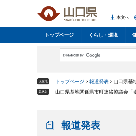
ペ
メ
ー
ニ
本文へ
ジ
ュ
の
ー
トップページ
くらし・環境
先
を
頭
飛
で
ば
G
す
し
o
o
。
て
g
l
本
トップページ
>
報道発表
>
山口県基
e
現在地
文
カ
ス
山口県基地関係県市町連絡協議会「令
足あと
へ
タ
ム
検
索
報道発表