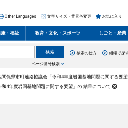
Other Languages
文字サイズ・背景色変更
お気に入り
健康・福祉
教育・文化・スポーツ
しごと・産業
検索の仕方
組織で探
ページ番号検索
地関係県市町連絡協議会「令和4年度岩国基地問題に関する要望
和4年度岩国基地問題に関する要望」の 結果について