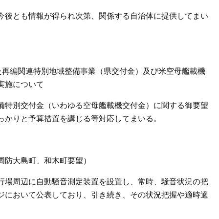
今後とも情報が得られ次第、関係する自治体に提供してまい
た再編関連特別地域整備事業（県交付金）及び米空母艦載機
実施について
備特別交付金（いわゆる空母艦載機交付金）に関する御要望
っかりと予算措置を講じる等対応してまいる。
周防大島町、和木町要望）
行場周辺に自動騒音測定装置を設置し、常時、騒音状況の把
ジにおいて公表しており、引き続き、その状況把握や適時適