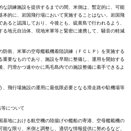
的な訓練施設を提供するまでの間、米側は、暫定的に、可能
基本的に、岩国飛行場において実施することはない。岩国飛
であると認識しており、今後とも、硫黄島で行われるよう、
する地元自治体、現地米軍等と緊密に連携して、騒音の軽減
の防衛、米軍の空母艦載機着陸訓練（ＦＣＬＰ）を実施する
る重要なものであり、施設を早期に整備し、運用を開始する
後、円滑かつ速やかに馬毛島内での施設整備に着手できるよ
う、飛行場施設の運用に最低限必要となる滑走路や駐機場等
。
供等について
国基地における航空機の陸揚げや艦船の寄港、空母艦載機の
可能な限り、米側と調整し、適切な情報提供に努めるなど、