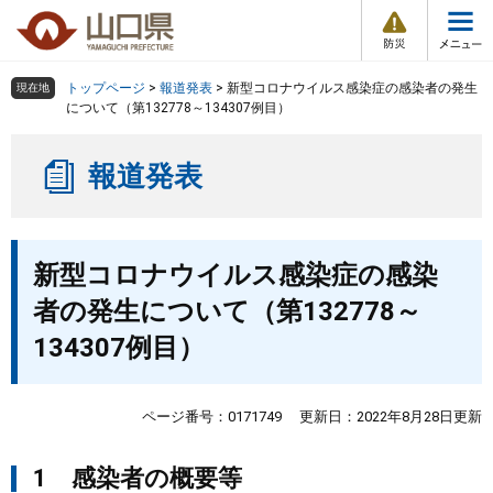
防
ペ
メ
災
ー
ニ
・
メ
災
ジ
ュ
害
ニ
の
ー
組織で探す
情
トップページ
>
報道発表
>
新型コロナウイルス感染症の感染者の発生
現在地
ュ
報
先
を
について（第132778～134307例目）
ー
頭
飛
Other Languages
お気に入り
ページ番号検索
で
ば
報道発表
す
し
検索の仕方
組織で探す
サイトマップで探す
。
て
本
トップページ
本
文
新型コロナウイルス感染症の感染
文
へ
くらし・環境
者の発生について（第132778～
134307例目）
健康・福祉
教育・文化・スポーツ
ページ番号：0171749
更新日：2022年8月28日更新
1 感染者の概要等
しごと・産業・観光