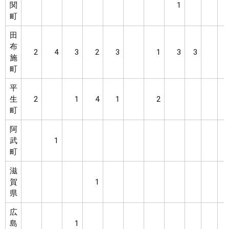
関
1
町
田
布
2
4
3
2
3
1
3
3
施
町
平
生
2
1
4
1
2
町
阿
武
1
町
滋
賀
1
県
広
島
1