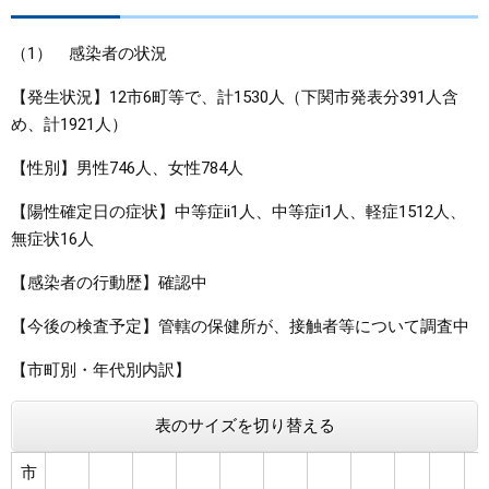
まちづくり
（1） 感染者の状況
【発生状況】12市6町等で、計1530人（下関市発表分391人含
県政情報
め、計1921人）
【性別】男性746人、女性784人
【陽性確定日の症状】中等症ii1人、中等症i1人、軽症1512人、
無症状16人
【感染者の行動歴】確認中
【今後の検査予定】管轄の保健所が、接触者等について調査中
【市町別・年代別内訳】 ​​​
表のサイズを切り替える
市