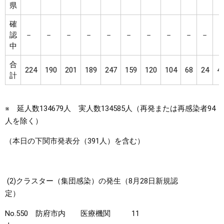
県
確
認
－
－
－
－
－
－
－
－
－
－
中
合
224
190
201
189
247
159
120
104
68
24
4
計
※ 延人数134679人 実人数134585人（再発または再感染者94
人を除く）
（本日の下関市発表分（391人）を含む）
(2)クラスター（集団感染）の発生（8月28日新規認
定）
No.550 防府市内 医療機関 11