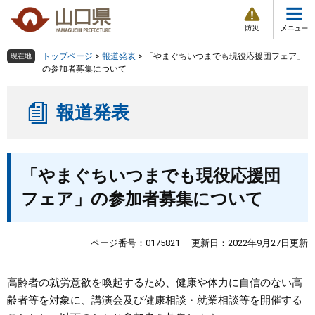
防
ペ
メ
災
ー
ニ
・
メ
災
ジ
ュ
害
ニ
の
ー
組織で探す
情
トップページ
>
報道発表
>
「やまぐちいつまでも現役応援団フェア」
現在地
ュ
報
先
を
の参加者募集について
ー
頭
飛
Other Languages
お気に入り
ページ番号検索
で
ば
報道発表
す
し
検索の仕方
組織で探す
サイトマップで探す
。
て
本
トップページ
本
文
「やまぐちいつまでも現役応援団
文
へ
くらし・環境
フェア」の参加者募集について
健康・福祉
ページ番号：0175821
更新日：2022年9月27日更新
教育・文化・スポーツ
高齢者の就労意欲を喚起するため、健康や体力に自信のない高
齢者等を対象に、講演会及び健康相談・就業相談等を開催する
しごと・産業・観光