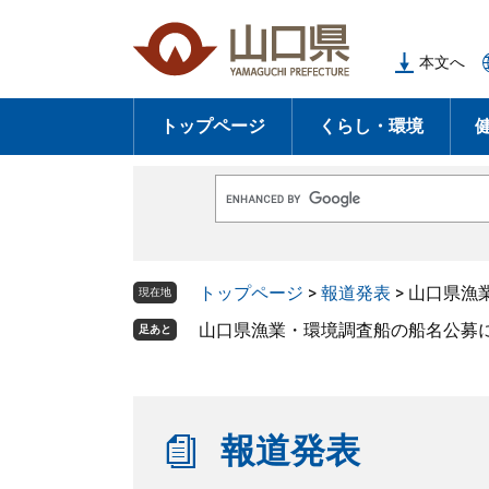
ペ
メ
ー
ニ
本文へ
ジ
ュ
の
ー
トップページ
くらし・環境
先
を
頭
飛
で
ば
G
す
し
o
o
。
て
g
l
本
トップページ
>
報道発表
>
山口県漁
e
現在地
文
カ
ス
山口県漁業・環境調査船の船名公募
足あと
へ
タ
ム
検
索
報道発表