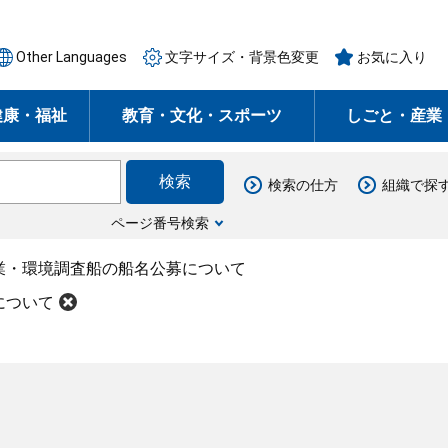
Other Languages
文字サイズ・背景色変更
お気に入り
健康・福祉
教育・文化・スポーツ
しごと・産業
検索の仕方
組織で探
ページ番号検索
業・環境調査船の船名公募について
について