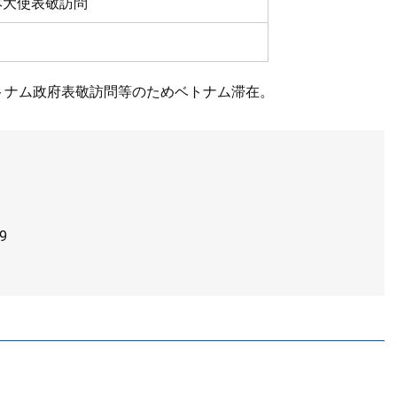
大使表敬訪問
トナム政府表敬訪問等のためベトナム滞在。
9