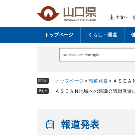
ペ
メ
ー
ニ
本文へ
ジ
ュ
の
ー
トップページ
くらし・環境
先
を
頭
飛
で
ば
G
す
し
o
o
。
て
g
l
本
トップページ
>
報道発表
>
ＡＳＥＡ
e
現在地
文
カ
ス
ＡＳＥＡＮ地域への県議会議員派遣
足あと
へ
タ
ム
検
索
報道発表