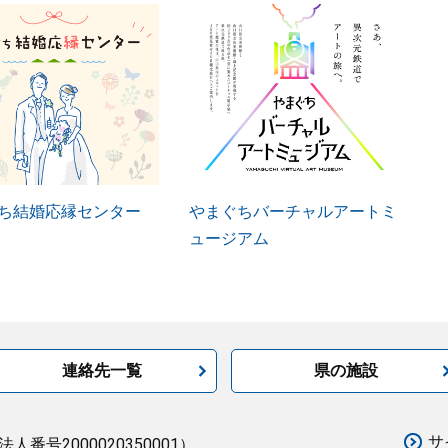
ち結婚応縁センター
やまぐちバーチャルアートミ
ュージアム
連絡先一覧
県の施設
サ
法人番号2000020350001）