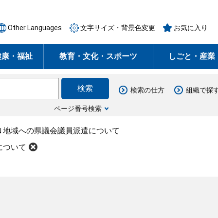
Other Languages
文字サイズ・背景色変更
お気に入り
健康・福祉
教育・文化・スポーツ
しごと・産業
検索の仕方
組織で探
ページ番号検索
Ｎ地域への県議会議員派遣について
について