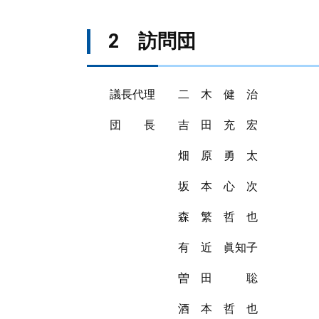
2 訪問団
議長代理 二 木 健 治
団 長 吉 田 充 宏
畑 原 勇 太
坂 本 心 次
森 繁 哲 也
有 近 眞知子
曽 田 聡
酒 本 哲 也