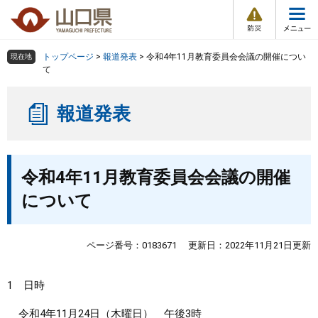
防
ペ
メ
災
ー
ニ
・
メ
災
ジ
ュ
害
ニ
の
ー
組織で探す
情
トップページ
>
報道発表
>
令和4年11月教育委員会会議の開催につい
現在地
ュ
報
先
を
て
ー
頭
飛
Other Languages
お気に入り
ページ番号検索
で
ば
報道発表
す
し
検索の仕方
組織で探す
サイトマップで探す
。
て
本
トップページ
本
文
令和4年11月教育委員会会議の開催
文
へ
くらし・環境
について
健康・福祉
ページ番号：0183671
更新日：2022年11月21日更新
教育・文化・スポーツ
1 日時
しごと・産業・観光
令和4年11月24日（木曜日） 午後3時