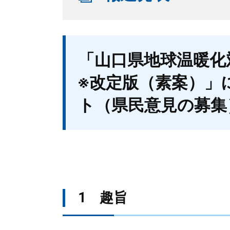
本
「山口県地球温暖化
文
※改定版（素案）」
ト（県民意見の募集
1 趣旨