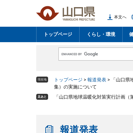
ペ
メ
ー
ニ
本文へ
ジ
ュ
の
ー
トップページ
くらし・環境
先
を
頭
飛
で
ば
G
す
し
o
o
。
て
g
l
本
トップページ
>
報道発表
>
「山口県
e
現在地
文
カ
集）の実施について
ス
へ
タ
「山口県地球温暖化対策実行計画（
足あと
ム
検
索
報道発表