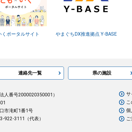
いくポータルサイト
やまぐちDX推進拠点 Y-BASE
連絡先一覧
県の施設
サ
法人番号2000020350001）
こ
501
個
口市滝町1番1号
3-922-3111（代表）
ご