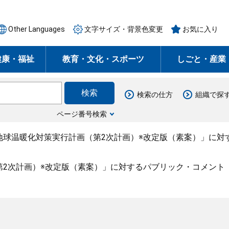
Other Languages
文字サイズ・背景色変更
お気に入り
健康・福祉
教育・文化・スポーツ
しごと・産業
検索の仕方
組織で探
ページ番号検索
地球温暖化対策実行計画（第2次計画）※改定版（素案）」に対
第2次計画）※改定版（素案）」に対するパブリック・コメント