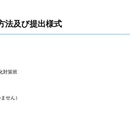
方法及び提出様式
化対策班
いません）