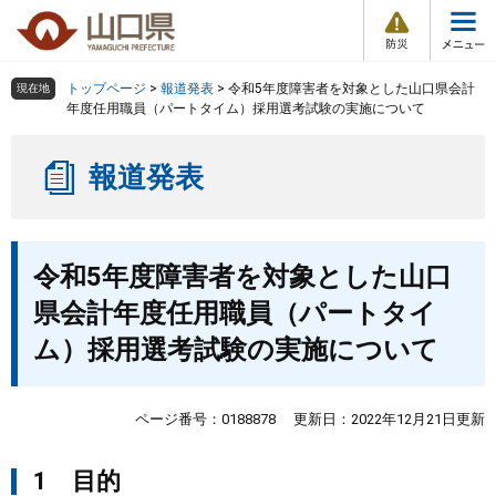
防
ペ
メ
災
ー
ニ
・
メ
災
ジ
ュ
害
ニ
の
ー
組織で探す
情
トップページ
>
報道発表
>
令和5年度障害者を対象とした山口県会計
現在地
ュ
報
先
を
年度任用職員（パートタイム）採用選考試験の実施について
ー
頭
飛
Other Languages
お気に入り
ページ番号検索
で
ば
報道発表
す
し
検索の仕方
組織で探す
サイトマップで探す
。
て
本
トップページ
本
文
令和5年度障害者を対象とした山口
文
へ
くらし・環境
県会計年度任用職員（パートタイ
ム）採用選考試験の実施について
健康・福祉
教育・文化・スポーツ
ページ番号：0188878
更新日：2022年12月21日更新
1 目的
しごと・産業・観光