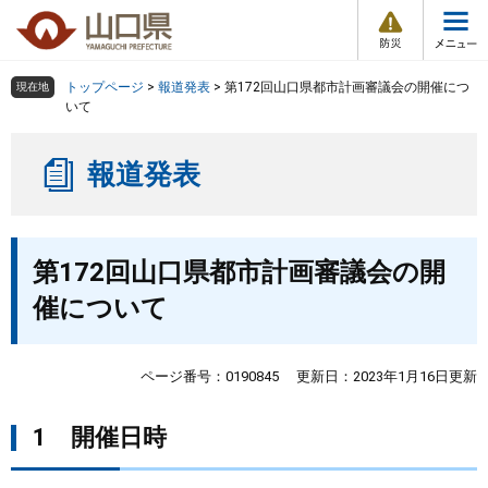
防
ペ
メ
災
ー
ニ
・
メ
災
ジ
ュ
害
ニ
の
ー
組織で探す
情
トップページ
>
報道発表
>
第172回山口県都市計画審議会の開催につ
現在地
ュ
報
先
を
いて
ー
頭
飛
Other Languages
お気に入り
ページ番号検索
で
ば
報道発表
す
し
検索の仕方
組織で探す
サイトマップで探す
。
て
本
トップページ
本
文
第172回山口県都市計画審議会の開
文
へ
くらし・環境
催について
健康・福祉
ページ番号：0190845
更新日：2023年1月16日更新
教育・文化・スポーツ
1 開催日時
しごと・産業・観光