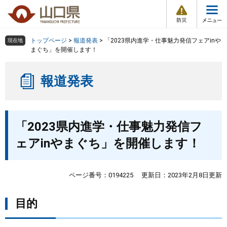
防
ペ
メ
災
ー
ニ
・
メ
災
ジ
ュ
害
ニ
の
ー
組織で探す
情
トップページ
>
報道発表
>
「2023県内進学・仕事魅力発信フェアinや
現在地
ュ
報
先
を
まぐち」を開催します！
ー
頭
飛
Other Languages
お気に入り
ページ番号検索
で
ば
報道発表
す
し
検索の仕方
組織で探す
サイトマップで探す
。
て
本
トップページ
本
文
「2023県内進学・仕事魅力発信フ
文
へ
くらし・環境
ェアinやまぐち」を開催します！
健康・福祉
ページ番号：0194225
更新日：2023年2月8日更新
教育・文化・スポーツ
目的
しごと・産業・観光