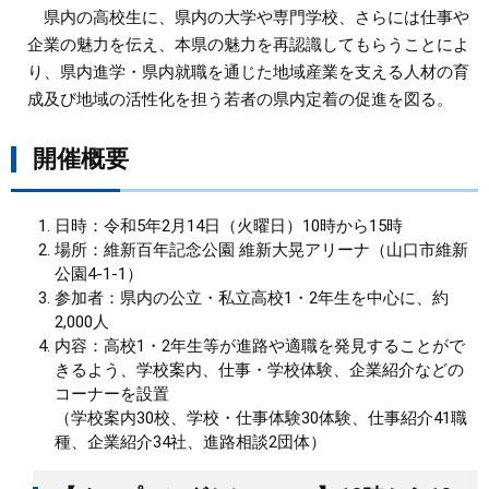
県内の高校生に、県内の大学や専門学校、さらには仕事や
まちづくり
企業の魅力を伝え、本県の魅力を再認識してもらうことによ
り、県内進学・県内就職を通じた地域産業を支える人材の育
県政情報
成及び地域の活性化を担う若者の県内定着の促進を図る。
開催概要
日時：令和5年2月14日（火曜日）10時から15時
場所：維新百年記念公園 維新大晃アリーナ（山口市維新
公園4-1-1）
参加者：県内の公立・私立高校1・2年生を中心に、約
2,000人
内容：高校1・2年生等が進路や適職を発見することがで
きるよう、学校案内、仕事・学校体験、企業紹介などの
コーナーを設置
（学校案内30校、学校・仕事体験30体験、仕事紹介41職
種、企業紹介34社、進路相談2団体）