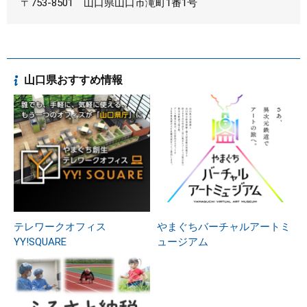
〒753-8501
山口県山口市滝町1番1号
山口県おすすめ情報
テレワークオフィス
やまぐちバーチャルアートミ
YY!SQUARE
ュージアム