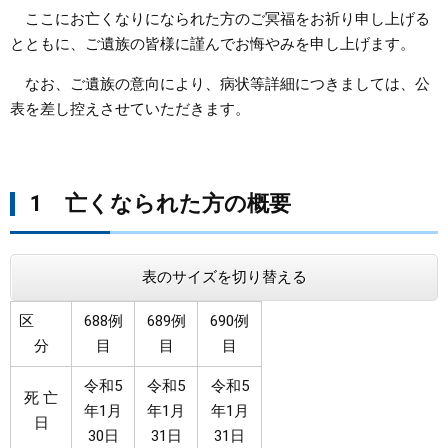
ここにお亡くなりになられた方のご冥福をお祈り申し上げる
まちづくり
とともに、ご遺族の皆様に謹んでお悔やみを申し上げます。
なお、ご遺族の意向により、病状等詳細につきましては、公
県政情報
表を差し控えさせていただきます。
1 亡くなられた方の概要​​​​​
表のサイズを切り替える
区
688例
689例
690例
分
目
目
目
令和5
令和5
令和5
死 亡
年1月
年1月
年1月
日
30日
31日
31日