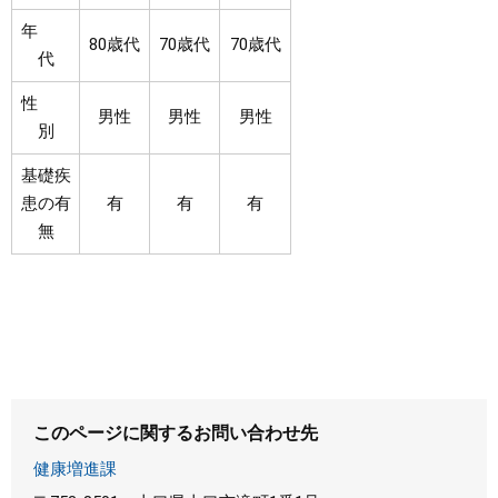
年
80歳代
70歳代
70歳代
代
性
男性
男性
男性
別
基礎疾
患の有
有
有
有
無
このページに関するお問い合わせ先
健康増進課