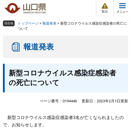
防
ペ
メ
災
ー
ニ
・
メ
災
ジ
ュ
害
ニ
の
ー
組織で探す
情
トップページ
>
報道発表
>
新型コロナウイルス感染症感染者の死亡に
現在地
ュ
報
先
を
ついて
ー
頭
飛
Other Languages
お気に入り
ページ番号検索
で
ば
報道発表
す
し
検索の仕方
組織で探す
サイトマップで探す
。
て
本
トップページ
本
文
新型コロナウイルス感染症感染者
文
へ
くらし・環境
の死亡について
健康・福祉
ページ番号：0194446
更新日：2023年2月1日更新
教育・文化・スポーツ
新型コロナウイルス感染症感染者3名が亡くなられましたの
で、お知らせします。
しごと・産業・観光