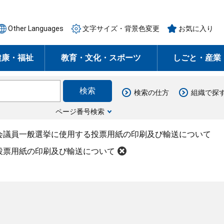
Other Languages
文字サイズ・背景色変更
お気に入り
健康・福祉
教育・文化・スポーツ
しごと・産業
検索の仕方
組織で探
ページ番号検索
会議員一般選挙に使用する投票用紙の印刷及び輸送について
投票用紙の印刷及び輸送について