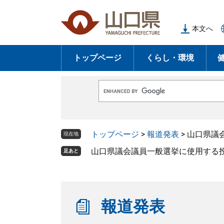
ペ
メ
ー
ニ
本文へ
ジ
ュ
の
ー
トップページ
くらし・環境
先
を
頭
飛
で
ば
G
す
し
o
o
。
て
g
l
本
トップページ
>
報道発表
>
山口県議
e
現在地
文
カ
ス
山口県議会議員一般選挙に使用する
足あと
へ
タ
ム
検
索
報道発表