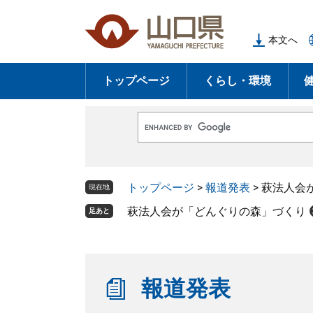
ペ
メ
ー
ニ
本文へ
ジ
ュ
の
ー
トップページ
くらし・環境
先
を
頭
飛
で
ば
G
す
し
o
o
。
て
g
l
本
トップページ
>
報道発表
>
萩法人会
e
現在地
文
カ
ス
萩法人会が「どんぐりの森」づくり
足あと
へ
タ
ム
検
索
報道発表