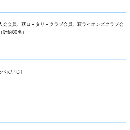
人会会員、萩ロ－タリ－クラブ会員、萩ライオンズクラブ会
計約80名）
あべえいじ）