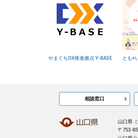
やまぐちDX推進拠点 Y-BASE
とも×
相談窓口
山口県
（
〒753-8