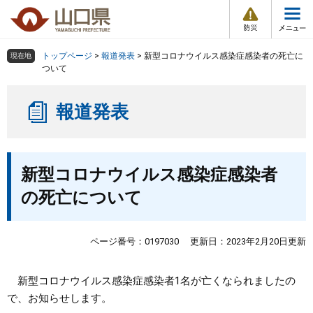
防
ペ
メ
災
ー
ニ
・
メ
災
ジ
ュ
害
ニ
の
ー
組織で探す
情
トップページ
>
報道発表
>
新型コロナウイルス感染症感染者の死亡に
現在地
ュ
報
先
を
ついて
ー
頭
飛
Other Languages
お気に入り
ページ番号検索
で
ば
報道発表
す
し
検索の仕方
組織で探す
サイトマップで探す
。
て
本
トップページ
本
文
新型コロナウイルス感染症感染者
文
へ
くらし・環境
の死亡について
健康・福祉
ページ番号：0197030
更新日：2023年2月20日更新
教育・文化・スポーツ
新型コロナウイルス感染症感染者1名が亡くなられましたの
で、お知らせします。
しごと・産業・観光