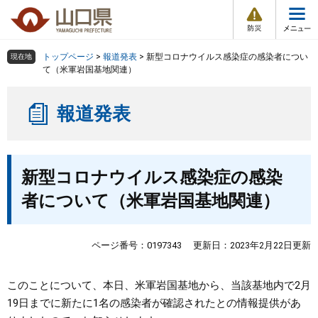
防
ペ
メ
災
ー
ニ
・
メ
災
ジ
ュ
害
ニ
の
ー
組織で探す
情
トップページ
>
報道発表
>
新型コロナウイルス感染症の感染者につい
現在地
ュ
報
先
を
て（米軍岩国基地関連）
ー
頭
飛
Other Languages
お気に入り
ページ番号検索
で
ば
報道発表
す
し
検索の仕方
組織で探す
サイトマップで探す
。
て
本
トップページ
本
文
新型コロナウイルス感染症の感染
文
へ
くらし・環境
者について（米軍岩国基地関連）
健康・福祉
ページ番号：0197343
更新日：2023年2月22日更新
教育・文化・スポーツ
このことについて、本日、米軍岩国基地から、当該基地内で2月
19日までに新たに1名の感染者が確認されたとの情報提供があ
しごと・産業・観光