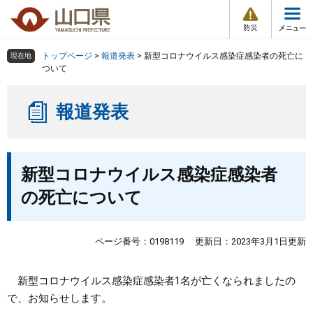
防
ペ
メ
災
ー
ニ
・
メ
災
ジ
ュ
害
ニ
の
ー
組織で探す
情
トップページ
>
報道発表
>
新型コロナウイルス感染症感染者の死亡に
現在地
ュ
報
先
を
ついて
ー
頭
飛
Other Languages
お気に入り
ページ番号検索
で
ば
報道発表
す
し
検索の仕方
組織で探す
サイトマップで探す
。
て
本
トップページ
本
文
新型コロナウイルス感染症感染者
文
へ
くらし・環境
の死亡について
健康・福祉
ページ番号：0198119
更新日：2023年3月1日更新
教育・文化・スポーツ
新型コロナウイルス感染症感染者1名が亡くなられましたの
で、お知らせします。
しごと・産業・観光