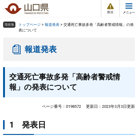
防
ペ
メ
災
ー
ニ
・
メ
災
ジ
ュ
害
ニ
の
ー
組織で探す
情
トップページ
>
報道発表
>
交通死亡事故多発「高齢者警戒情報」の発
現在地
ュ
報
先
を
表について
ー
頭
飛
Other Languages
お気に入り
ページ番号検索
で
ば
報道発表
す
し
検索の仕方
組織で探す
サイトマップで探す
。
て
本
トップページ
本
文
交通死亡事故多発「高齢者警戒情
文
へ
くらし・環境
報」の発表について
健康・福祉
ページ番号：0198572
更新日：2023年3月3日更新
教育・文化・スポーツ
1 発表日
しごと・産業・観光