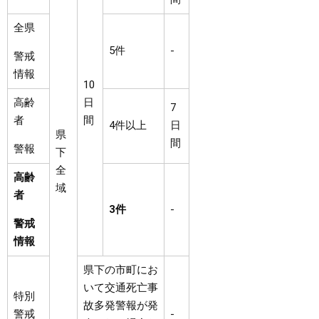
全県
5件
-
警戒
情報
10
高齢
日
7
者
間
4件以上
日
県
間
警報
下
全
高齢
域
者
3件
-
警戒
情報
県下の市町にお
いて交通死亡事
特別
故多発警報が発
警戒
-