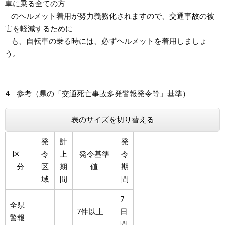
車に乗る全ての方
のヘルメット着用が努力義務化されますので、交通事故の被
害を軽減するために
も、自転車の乗る時には、必ずヘルメットを着用しましょ
う。
4 参考（県の「交通死亡事故多発警報発令等」基準）
表のサイズを切り替える
発
計
発
区
令
上
発令基準
令
分
区
期
値
期
域
間
間
7
全県
7件以上
日
警報
間